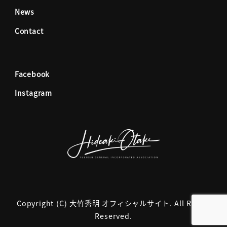
News
o
r
Contact
k
a
Facebook
m
Instagram
Copyright (C) 大竹秀明 オフィシャルサイト. All Rights
Reserved.