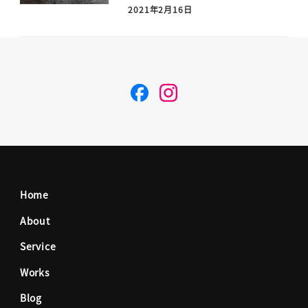
2021年2月16日
F
I
a
n
c
s
Home
e
t
About
Service
b
a
Works
o
g
Blog