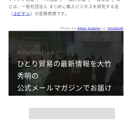
どは、一般社団法人 まじめに輸入ビジネスを研究する会
（
ユビケン
）の登録商標です。
Photo by
Alper Güzeler
on
Unsplash
Information
ひとり貿易の最新情報を大竹
秀明の
公式メールマガジンでお届け
name
mail