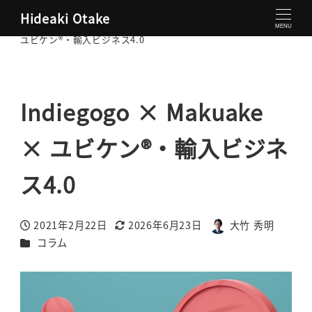
Hideaki Otake
大竹秀明 公式サイト
コラム
Indiegogo × Makuake ×
MENU
ユビケン®・輸入ビジネス4.0
Indiegogo × Makuake
× ユビケン®・輸入ビジネ
ス4.0
2021年2月22日
2026年6月23日
大竹 秀明
投稿日
更新日
著
カテゴリー
コラム
者