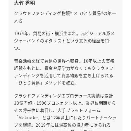
大竹 秀明
クラウドファンディング物販® × ひとり貿易®の第一
人者
1974年、貿易の街・横浜生まれ。元ビジュアル系メ
ジャーバンドのギタリストという異色の経歴を持
つ。
音楽活動を経て貿易の世界へ転身。10年以上の実務
経験をもとに、資金や語学力がなくてもクラウドフ
ァンディングを活用して貿易物販を立ち上げられる
「ひとり貿易」メソッドを確立。
クラウドファンディングのプロデュース実績は累計
33億円超・1500プロジェクト以上。業界黎明期から
その将来性に着目し、大手プラットフォーム
「Makuake」とは12年以上にわたりパートナーシッ
プを継続。2019年には最高位の協力者に贈られる