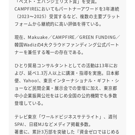
「ベスト・エバンジェリスト賞」を受賞。
CAMPFIREにおいてもパートナーアワードを3年連続
（2023〜2025）受賞するなど、複数の主要プラット
フォームから継続的に高い評価を得ている。
現在、Makuake／CAMPFIRE／GREEN FUNDING／
韓国Wadizの4大クラウドファンディング公式パート
ナーを兼任する唯一の存在である。
ひとり貿易コンサルタントとしての活動は13年にお
よび、延べ1.3万人以上に講演・指導を実施。日本郵
便、Yahoo!、東京インターナショナル・ギフト・シ
ョーなど民間企業・展示会での登壇に加え、東京都
中小企業振興公社をはじめ全国の公的機関でも多数
登壇している。
テレビ東京「ワールドビジネスサテライト」、週刊
SPA!、日経MJなどメディア掲載多数。
著書に、累計3万部を突破した『資金ゼロではじめる