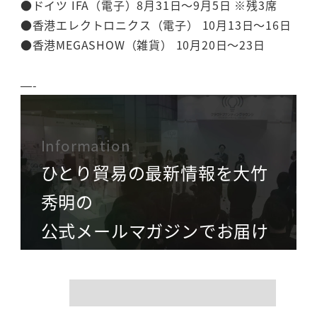
●ドイツ IFA（電子）8月31日～9月5日 ※残3席
●香港エレクトロニクス（電子） 10月13日～16日
●香港MEGASHOW（雑貨） 10月20日～23日
—-
Information
ひとり貿易の最新情報を大竹
秀明の
公式メールマガジンでお届け
name