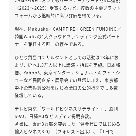
CAMPFIREにおいてもパートナーアワードを3年連続
（2023〜2025）受賞するなど、複数の主要プラット
フォームから継続的に高い評価を得ている。
現在、Makuake／CAMPFIRE／GREEN FUNDING／
韓国Wadizの4大クラウドファンディング公式パート
ナーを兼任する唯一の存在である。
ひとり貿易コンサルタントとしての活動は13年にお
よび、延べ1.3万人以上に講演・指導を実施。日本郵
便、Yahoo!、東京インターナショナル・ギフト・シ
ョーなど民間企業・展示会での登壇に加え、東京都
中小企業振興公社をはじめ全国の公的機関でも多数
登壇している。
テレビ東京「ワールドビジネスサテライト」、週刊
SPA!、日経MJなどメディア掲載多数。
著書に、累計3万部を突破した『資金ゼロではじめる
輸入ビジネス3.0』（フォレスト出版）、『1日で