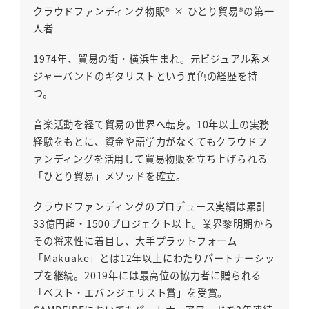
クラウドファンディング物販® × ひとり貿易®の第一
人者
1974年、貿易の街・横浜生まれ。元ビジュアル系メ
ジャーバンドのギタリストという異色の経歴を持
つ。
音楽活動を経て貿易の世界へ転身。10年以上の実務
経験をもとに、資金や語学力がなくてもクラウドフ
ァンディングを活用して貿易物販を立ち上げられる
「ひとり貿易」メソッドを確立。
クラウドファンディングのプロデュース実績は累計
33億円超・1500プロジェクト以上。業界黎明期から
その将来性に着目し、大手プラットフォーム
「Makuake」とは12年以上にわたりパートナーシッ
プを継続。2019年には最高位の協力者に贈られる
「ベスト・エバンジェリスト賞」を受賞。