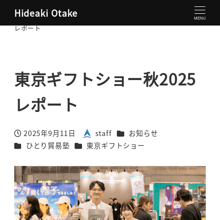
Hideaki Otake
大竹秀明 公式サイト
お知らせ
東京ギフトショー秋2025
MENU
レポート
東京ギフトショー秋2025
レポート
カテゴリー
2025年9月11日
staff
お知らせ
投稿日
著
カテゴリー
カテゴリー
ひとり貿易塾
東京ギフトショー
者