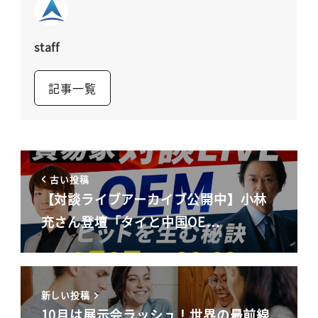
staff
記事一覧
古い投稿
【対談ライブアーカイブ公開中】小林
充さん登壇「タイと中国OE…
新しい投稿
10月は展示会ラッシュ！世界の最前線