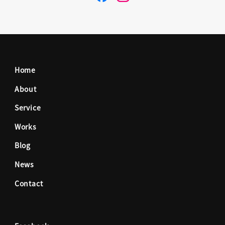
a
n
c
s
Home
e
t
About
Service
b
a
Works
o
g
Blog
News
o
r
Contact
k
a