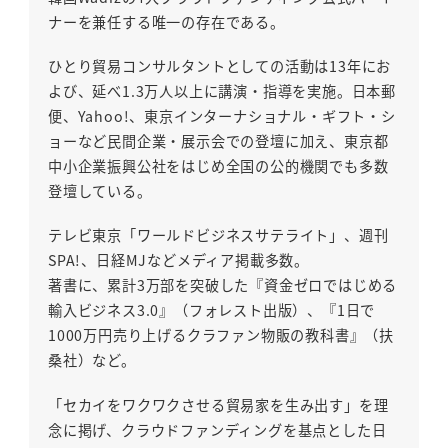
ナーを兼任する唯一の存在である。
ひとり貿易コンサルタントとしての活動は13年にお
よび、延べ1.3万人以上に講演・指導を実施。日本郵
便、Yahoo!、東京インターナショナル・ギフト・シ
ョーなど民間企業・展示会での登壇に加え、東京都
中小企業振興公社をはじめ全国の公的機関でも多数
登壇している。
テレビ東京「ワールドビジネスサテライト」、週刊
SPA!、日経MJなどメディア掲載多数。
著書に、累計3万部を突破した『資金ゼロではじめる
輸入ビジネス3.0』（フォレスト出版）、『1日で
1000万円売り上げるクラファン物販の教科書』（扶
桑社）など。
「セカイをワクワクさせる貿易家を生み出す」を理
念に掲げ、クラウドファンディングを基点とした日