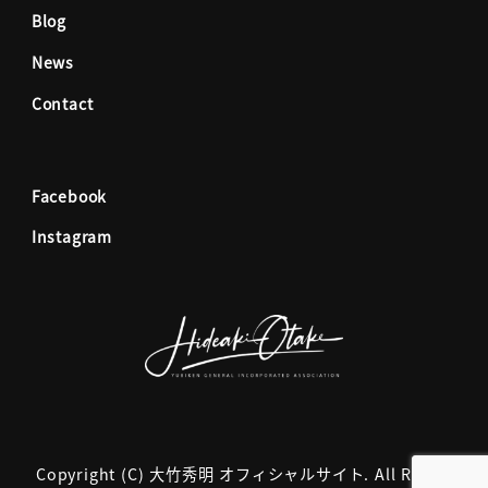
o
g
Blog
News
o
r
Contact
k
a
Facebook
m
Instagram
Copyright (C) 大竹秀明 オフィシャルサイト. All Rights