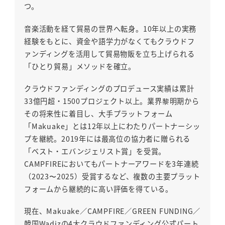
つ。
音楽活動を経て貿易の世界へ転身。10年以上の実務
経験をもとに、資金や語学力がなくてもクラウドフ
ァンディングを活用して貿易物販を立ち上げられる
「ひとり貿易」メソッドを確立。
クラウドファンディングのプロデュース実績は累計
33億円超・1500プロジェクト以上。業界黎明期から
その将来性に着目し、大手プラットフォーム
「Makuake」とは12年以上にわたりパートナーシッ
プを継続。2019年には最高位の協力者に贈られる
「ベスト・エバンジェリスト賞」を受賞。
CAMPFIREにおいてもパートナーアワードを3年連続
（2023〜2025）受賞するなど、複数の主要プラット
フォームから継続的に高い評価を得ている。
現在、Makuake／CAMPFIRE／GREEN FUNDING／
韓国Wadizの4大クラウドファンディング公式パート