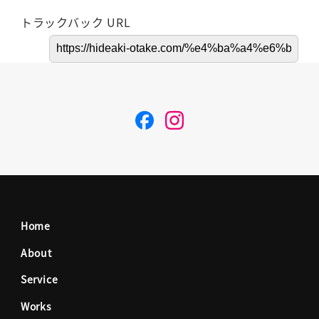
トラックバック URL
F
I
a
n
c
s
Home
e
t
About
Service
b
a
Works