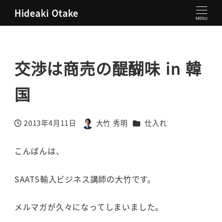
Hideaki Otake
大竹秀明 公式サイト
仕入れ
交渉は商売の醍醐味 in 韓国
MENU
交渉は商売の醍醐味 in 韓
国
カテゴリー
2013年4月11日
大竹 秀明
仕入れ
投稿日
著
者
こんばんは、
SAATS輸入ビジネス講師の大竹です。
メルマガが久々になってしまいました。