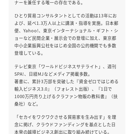
ナーを兼任する唯一の存在である。
ひとり貿易コンサルタントとしての活動は13年にお
よび、延べ1.3万人以上に講演・指導を実施。日本郵
便、Yahoo!、東京インターナショナル・ギフト・シ
ョーなど民間企業・展示会での登壇に加え、東京都
中小企業振興公社をはじめ全国の公的機関でも多数
登壇している。
テレビ東京「ワールドビジネスサテライト」、週刊
SPA!、日経MJなどメディア掲載多数。
著書に、累計3万部を突破した『資金ゼロではじめる
輸入ビジネス3.0』（フォレスト出版）、『1日で
1000万円売り上げるクラファン物販の教科書』（扶
桑社）など。
「セカイをワクワクさせる貿易家を生み出す」を理
念に掲げ、クラウドファンディングを基点とした日
本発の越境ビジネス創出に取り組み続けている。