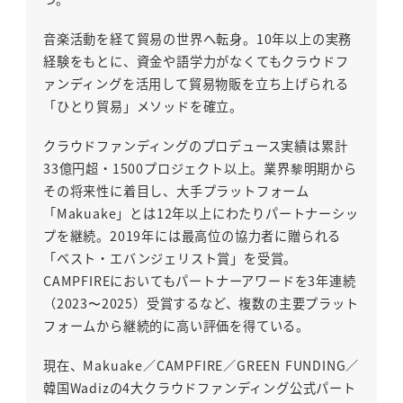
音楽活動を経て貿易の世界へ転身。10年以上の実務
経験をもとに、資金や語学力がなくてもクラウドフ
ァンディングを活用して貿易物販を立ち上げられる
「ひとり貿易」メソッドを確立。
クラウドファンディングのプロデュース実績は累計
33億円超・1500プロジェクト以上。業界黎明期から
その将来性に着目し、大手プラットフォーム
「Makuake」とは12年以上にわたりパートナーシッ
プを継続。2019年には最高位の協力者に贈られる
「ベスト・エバンジェリスト賞」を受賞。
CAMPFIREにおいてもパートナーアワードを3年連続
（2023〜2025）受賞するなど、複数の主要プラット
フォームから継続的に高い評価を得ている。
現在、Makuake／CAMPFIRE／GREEN FUNDING／
韓国Wadizの4大クラウドファンディング公式パート