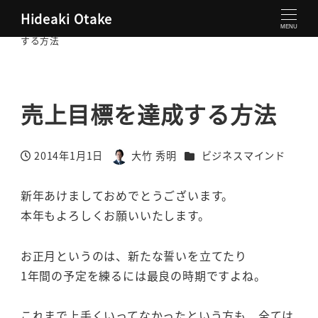
Hideaki Otake
大竹秀明 公式サイト
ビジネスマインド
売上目標を達成
MENU
する方法
売上目標を達成する方法
カテゴリー
2014年1月1日
大竹 秀明
ビジネスマインド
投稿日
著
者
新年あけましておめでとうございます。
本年もよろしくお願いいたします。
お正月というのは、新たな誓いを立てたり
1年間の予定を練るには最良の時期ですよね。
これまで上手くいってなかったという方も、全ては