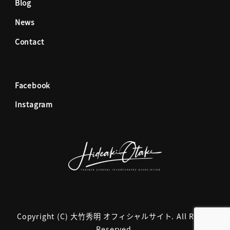
o
g
Blog
News
o
r
Contact
k
a
Facebook
m
Instagram
Copyright (C) 大竹秀明 オフィシャルサイト. All Rights
Reserved.