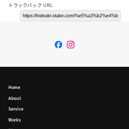
トラックバック URL
F
I
a
n
c
s
Home
e
t
About
Service
b
a
Works