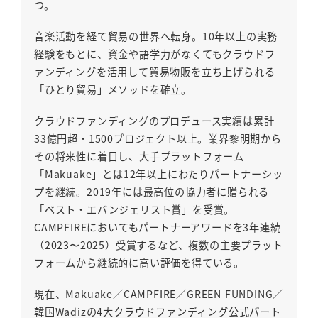
つ。
音楽活動を経て貿易の世界へ転身。10年以上の実務
経験をもとに、資金や語学力がなくてもクラウドフ
ァンディングを活用して貿易物販を立ち上げられる
「ひとり貿易」メソッドを確立。
クラウドファンディングのプロデュース実績は累計
33億円超・1500プロジェクト以上。業界黎明期から
その将来性に着目し、大手プラットフォーム
「Makuake」とは12年以上にわたりパートナーシッ
プを継続。2019年には最高位の協力者に贈られる
「ベスト・エバンジェリスト賞」を受賞。
CAMPFIREにおいてもパートナーアワードを3年連続
（2023〜2025）受賞するなど、複数の主要プラット
フォームから継続的に高い評価を得ている。
現在、Makuake／CAMPFIRE／GREEN FUNDING／
韓国Wadizの4大クラウドファンディング公式パート