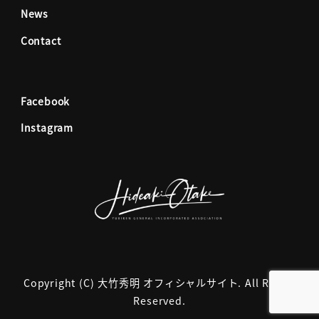
News
o
r
Contact
k
a
Facebook
m
Instagram
Copyright (C) 大竹秀明 オフィシャルサイト. All Rights
Reserved.