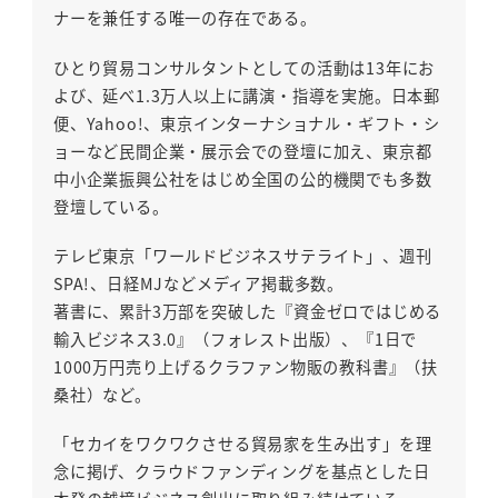
ナーを兼任する唯一の存在である。
ひとり貿易コンサルタントとしての活動は13年にお
よび、延べ1.3万人以上に講演・指導を実施。日本郵
便、Yahoo!、東京インターナショナル・ギフト・シ
ョーなど民間企業・展示会での登壇に加え、東京都
中小企業振興公社をはじめ全国の公的機関でも多数
登壇している。
テレビ東京「ワールドビジネスサテライト」、週刊
SPA!、日経MJなどメディア掲載多数。
著書に、累計3万部を突破した『資金ゼロではじめる
輸入ビジネス3.0』（フォレスト出版）、『1日で
1000万円売り上げるクラファン物販の教科書』（扶
桑社）など。
「セカイをワクワクさせる貿易家を生み出す」を理
念に掲げ、クラウドファンディングを基点とした日