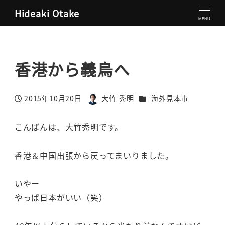
Hideaki Otake
大竹秀明 公式サイト
海外見本市
香港から義烏へ
MENU
香港から義烏へ
カテゴリー
2015年10月20日
大竹 秀明
海外見本市
投稿日
著
者
こんばんは、大竹秀明です。
香港＆中国出張から戻ってまいりました。
いやー
やっぱ日本がいい（笑）