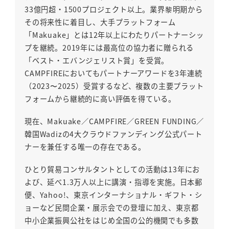
33億円超・1500プロジェクト以上。業界黎明期から
その将来性に着目し、大手プラットフォーム
「Makuake」とは12年以上にわたりパートナーシッ
プを継続。2019年には最高位の協力者に贈られる
「ベスト・エバンジェリスト賞」を受賞。
CAMPFIREにおいてもパートナーアワードを3年連続
（2023〜2025）受賞するなど、複数の主要プラット
フォームから継続的に高い評価を得ている。
現在、Makuake／CAMPFIRE／GREEN FUNDING／
韓国Wadizの4大クラウドファンディング公式パート
ナーを兼任する唯一の存在である。
ひとり貿易コンサルタントとしての活動は13年にお
よび、延べ1.3万人以上に講演・指導を実施。日本郵
便、Yahoo!、東京インターナショナル・ギフト・シ
ョーなど民間企業・展示会での登壇に加え、東京都
中小企業振興公社をはじめ全国の公的機関でも多数