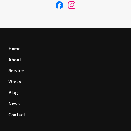
F
I
a
n
c
s
Home
e
t
About
Service
b
a
Works
o
g
Blog
News
o
r
Contact
k
a