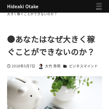
Hideaki Otake
大竹秀明 公式サイト
ビジネスマインド
●あなたはなぜ
MENU
大きく稼ぐことができないのか？
●あなたはなぜ大きく稼
ぐことができないのか？
カテゴリー
2018年5月7日
大竹 秀明
ビジネスマインド
投稿日
著
者